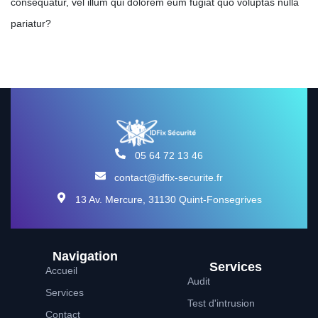
consequatur, vel illum qui dolorem eum fugiat quo voluptas nulla
pariatur?
05 64 72 13 46
contact@idfix-securite.fr
13 Av. Mercure, 31130 Quint-Fonsegrives
Navigation
Services
Accueil
Audit
Services
Test d'intrusion
Contact