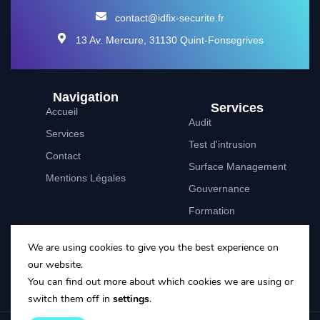
contact@idfix-securite.fr
13 Av. Mercure, 31130 Quint-Fonsegrives
Navigation
Services
Accueil
Audit
Services
Test d'intrusion
Contact
Surface Management
Mentions Légales
Gouvernance
Formation
NIS2
We are using cookies to give you the best experience on
Follow on social media:
our website.
You can find out more about which cookies we are using or
switch them off in
settings
.